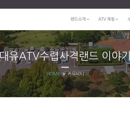
랜드소개
ATV 체험
대유ATV수렵사격랜드 이야
HOME
커뮤니티