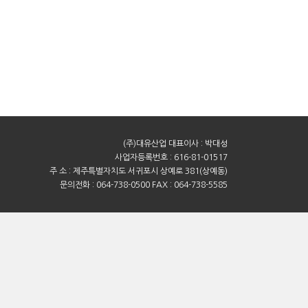
(주)대유산업 대표이사 : 박대성
사업자등록번호 : 616-81-01517
주 소 : 제주특별자치도 서귀포시 상예로 381(상예동)
문의전화 : 064-738-0500 FAX : 064-738-5585